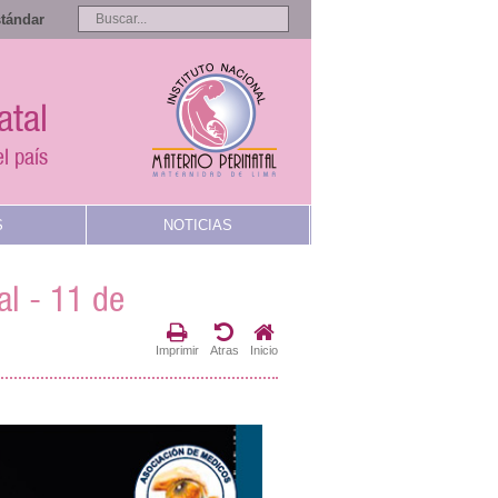
stándar
atal
l país
S
NOTICIAS
al - 11 de
Imprimir
Atras
Inicio