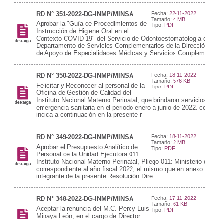
RD N° 351-2022-DG-INMP/MINSA
Fecha:
22-11-2022
Tamaño:
4 MB
Aprobar la "Guía de Procedimientos de
Tipo:
PDF
Instrucción de Higiene Oral en el
Contexto COVID 19" del Servicio de Odontoestomatología del
Departamento de Servicios Complementarios de la Dirección Eje
de Apoyo de Especialidades Médicas y Servicios Complemen
RD N° 350-2022-DG-INMP/MINSA
Fecha:
18-11-2022
Tamaño:
576 KB
Felicitar y Reconocer al personal de la
Tipo:
PDF
Oficina de Gestión de Calidad del
Instituto Nacional Materno Perinatal, que brindaron servicios dur
emergencia sanitaria en el periodo enero a junio de 2022, confo
indica a continuación en la presente r
RD N° 349-2022-DG-INMP/MINSA
Fecha:
18-11-2022
Tamaño:
2 MB
Aprobar el Presupuesto Analítico de
Tipo:
PDF
Personal de la Unidad Ejecutora 011:
Instituto Nacional Materno Perinatal, Pliego 011: Ministerio de S
correspondiente al año fiscal 2022, el mismo que en anexo form
integrante de la presente Resolución Dire
RD N° 348-2022-DG-INMP/MINSA
Fecha:
17-11-2022
Tamaño:
61 KB
Aceptar la renuncia del M.C. Percy Luis
Tipo:
PDF
Minaya León, en el cargo de Director