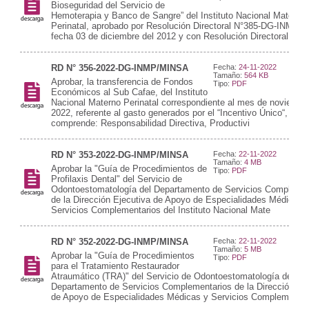
Bioseguridad del Servicio de
Hemoterapia y Banco de Sangre” del Instituto Nacional Materno
Perinatal, aprobado por Resolución Directoral N°385-DG-INMP-1
fecha 03 de diciembre del 2012 y con Resolución Directoral N°
RD N° 356-2022-DG-INMP/MINSA
Fecha:
24-11-2022
Tamaño:
564 KB
Aprobar, la transferencia de Fondos
Tipo:
PDF
Económicos al Sub Cafae, del Instituto
Nacional Materno Perinatal correspondiente al mes de noviembre
2022, referente al gasto generados por el “Incentivo Único“, que
comprende: Responsabilidad Directiva, Productivi
RD N° 353-2022-DG-INMP/MINSA
Fecha:
22-11-2022
Tamaño:
4 MB
Aprobar la "Guía de Procedimientos de
Tipo:
PDF
Profilaxis Dental" del Servicio de
Odontoestomatología del Departamento de Servicios Complemen
de la Dirección Ejecutiva de Apoyo de Especialidades Médicas 
Servicios Complementarios del Instituto Nacional Mate
RD N° 352-2022-DG-INMP/MINSA
Fecha:
22-11-2022
Tamaño:
5 MB
Aprobar la "Guía de Procedimientos
Tipo:
PDF
para el Tratamiento Restaurador
Atraumático (TRA)" del Servicio de Odontoestomatología del
Departamento de Servicios Complementarios de la Dirección Eje
de Apoyo de Especialidades Médicas y Servicios Complementar