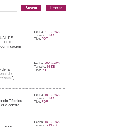
Buscar
Limpiar
Fecha:
21-12-2022
Tamaño:
3 MB
NUAL DE
Tipo:
PDF
STITUTO
ontinuación
Fecha:
20-12-2022
Tamaño:
66 KB
 de la
Tipo:
PDF
onal del
rinatal",
Fecha:
19-12-2022
Tamaño:
5 MB
tencia Técnica
Tipo:
PDF
o que consta
Fecha:
19-12-2022
Tamaño:
913 KB