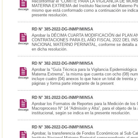
Reconformar el “COMITÉ PARA LA VIGILANCIA DE MOR
MATERNA EXTREMA del Instituto Nacional del Materno Peri
mismo que está conformado como a continuación se indica
presente resolución.
RD N° 385-2022-DG-INMP/MINSA
Aprobar la DÉCIMA CUARTA MODIFICACIÓN del PLAN A
CONTRATACIONES PARA EL AÑO FISCAL 2022 DEL IN
NACIONAL MATERNO PERINATAL, conforme se detalla a c
en dicha resolución.
RD N° 382-2022-DG-INMP/MINSA
Aprobar la "Guía Técnica para la Vigilancia Epidemiológica
Materna Extrema”, la misma que cuenta con ocho (08) num
incluye cuatro (04) anexos lo que hace un total de treinta y
páginas y forma parte integrante de la present
RD N° 381-2022-DG-INMP/MINSA
Aprobar los Formatos de Reportes para la Medición de los C
Macroproceso N° 14 “Admisión y Alta”, para el objeto de la 
institucional, según se indica en la presente resolución.
RD N° 386-2022-DG-INMP/MINSA
Aprobar, la transferencia de Fondos Económicos al Sub Caf
Instituto Nacional Materno Perinatal correspondiente al me