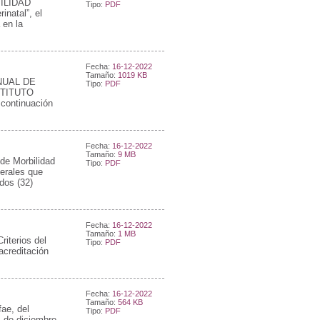
BILIDAD
Tipo:
PDF
natal”, el
 en la
Fecha:
16-12-2022
Tamaño:
1019 KB
NUAL DE
Tipo:
PDF
STITUTO
ontinuación
Fecha:
16-12-2022
Tamaño:
9 MB
 de Morbilidad
Tipo:
PDF
erales que
 dos (32)
Fecha:
16-12-2022
Tamaño:
1 MB
riterios del
Tipo:
PDF
acreditación
Fecha:
16-12-2022
Tamaño:
564 KB
ae, del
Tipo:
PDF
s de diciembre