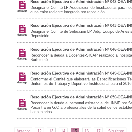
Resolución Ejecutiva de Administración Nº 042-OEA-I
Designar el Comité LP Adquisición de Incubadoras para ne
cuna calor radiante integrada por reposición
Resolución Ejecutiva de Administración Nº 043-OEA-I
Designar el Comité de Selección LP. Adq. Equipo de Aneste
Reposición
Resolución Ejecutiva de Administración Nº 046-OEA-I
Reconocer la deuda a Docentes-SICAP realizado al hospita
Bartolomé
Resolución Ejecutiva de Administración Nº 049-OEA-I
Conformar el Comité que elaborará las Especificaciones Té
Uniformes de Trabajo y Deportivo Institucional para el 2016
Resolución Ejecutiva de Administración Nº 050-OEA-I
Reconocer la deuda al personal asistencial del INMP por Se
Pasantía en G.O a profesionales de la salud de los estable
hospitalarios
Anterior
12
13
14
15
16
17
Siguiente