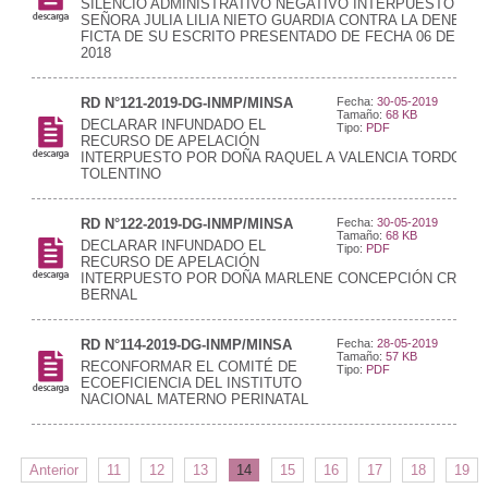
SILENCIO ADMINISTRATIVO NEGATIVO INTERPUESTO POR
SEÑORA JULIA LILIA NIETO GUARDIA CONTRA LA DENEGA
FICTA DE SU ESCRITO PRESENTADO DE FECHA 06 DE MA
2018
RD N°121-2019-DG-INMP/MINSA
Fecha:
30-05-2019
Tamaño:
68 KB
DECLARAR INFUNDADO EL
Tipo:
PDF
RECURSO DE APELACIÓN
INTERPUESTO POR DOÑA RAQUEL A VALENCIA TORDOYA 
TOLENTINO
RD N°122-2019-DG-INMP/MINSA
Fecha:
30-05-2019
Tamaño:
68 KB
DECLARAR INFUNDADO EL
Tipo:
PDF
RECURSO DE APELACIÓN
INTERPUESTO POR DOÑA MARLENE CONCEPCIÓN CRIST
BERNAL
RD N°114-2019-DG-INMP/MINSA
Fecha:
28-05-2019
Tamaño:
57 KB
RECONFORMAR EL COMITÉ DE
Tipo:
PDF
ECOEFICIENCIA DEL INSTITUTO
NACIONAL MATERNO PERINATAL
Anterior
11
12
13
14
15
16
17
18
19