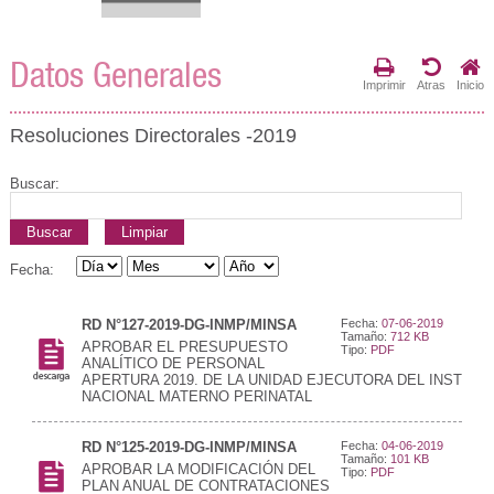
Datos Generales
Imprimir
Atras
Inicio
Resoluciones Directorales -2019
Buscar:
Buscar
Limpiar
Fecha:
RD N°127-2019-DG-INMP/MINSA
Fecha:
07-06-2019
Tamaño:
712 KB
APROBAR EL PRESUPUESTO
Tipo:
PDF
ANALÍTICO DE PERSONAL
APERTURA 2019. DE LA UNIDAD EJECUTORA DEL INSTITU
NACIONAL MATERNO PERINATAL
RD N°125-2019-DG-INMP/MINSA
Fecha:
04-06-2019
Tamaño:
101 KB
APROBAR LA MODIFICACIÓN DEL
Tipo:
PDF
PLAN ANUAL DE CONTRATACIONES