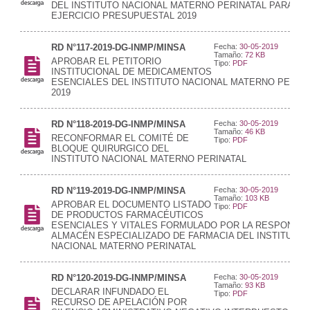
DEL INSTITUTO NACIONAL MATERNO PERINATAL PARA EL
EJERCICIO PRESUPUESTAL 2019
RD N°117-2019-DG-INMP/MINSA
Fecha:
30-05-2019
Tamaño:
72 KB
APROBAR EL PETITORIO
Tipo:
PDF
INSTITUCIONAL DE MEDICAMENTOS
ESENCIALES DEL INSTITUTO NACIONAL MATERNO PERIN
2019
RD N°118-2019-DG-INMP/MINSA
Fecha:
30-05-2019
Tamaño:
46 KB
RECONFORMAR EL COMITÉ DE
Tipo:
PDF
BLOQUE QUIRURGICO DEL
INSTITUTO NACIONAL MATERNO PERINATAL
RD N°119-2019-DG-INMP/MINSA
Fecha:
30-05-2019
Tamaño:
103 KB
APROBAR EL DOCUMENTO LISTADO
Tipo:
PDF
DE PRODUCTOS FARMACÉUTICOS
ESENCIALES Y VITALES FORMULADO POR LA RESPONSA
ALMACÉN ESPECIALIZADO DE FARMACIA DEL INSTITUTO
NACIONAL MATERNO PERINATAL
RD N°120-2019-DG-INMP/MINSA
Fecha:
30-05-2019
Tamaño:
93 KB
DECLARAR INFUNDADO EL
Tipo:
PDF
RECURSO DE APELACIÓN POR