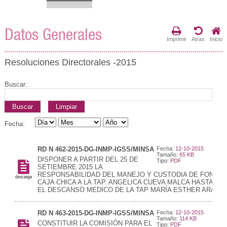
Datos Generales
Imprimir
Atras
Inicio
Resoluciones Directorales -2015
Buscar:
Buscar
Limpiar
Fecha:
RD N 462-2015-DG-INMP-IGSS/MINSA
Fecha:
12-10-2015
Tamaño:
65 KB
DISPONER A PARTIR DEL 25 DE
Tipo:
PDF
SETIEMBRE 2015 LA
RESPONSABILIDAD DEL MANEJO Y CUSTODIA DE FONDO 
CAJA CHICA A LA TAP. ANGELICA CUEVA MALCA HASTA QU
EL DESCANSO MEDICO DE LA TAP MARÍA ESTHER ARANGU
RD N 463-2015-DG-INMP-IGSS/MINSA
Fecha:
12-10-2015
Tamaño:
114 KB
CONSTITUIR LA COMISIÓN PARA EL
Tipo:
PDF