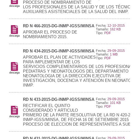
PROCESO DE NOMBRAMIENTO DE
LOS PROFESIONALES DE LA SALUD Y DE LOS TÉCNICOS 
AUXILIARES ASISTENCIALES DE LA SALUD DEL INMP.
RD N 466-2015-DG-INMP-IGSS/MINSA
Fecha:
12-10-2015
Tamaño:
162 KB
APROBAR EL PROCESO DE
Tipo:
PDF
NOMBRAMIENTO 2015.
RD N 434-2015-DG-INMP-IGSS/MINSA
Fecha:
29-09-2015
Tamaño:
1 MB
APROBAR EL PLAN DE ACTIVIDADES
Tipo:
PDF
PARA IMPLEMENTAR DE LOS
SERVICIOS COMPLEMENTARIOS DE LOS PROFESIONALE
PEDIATRAS Y NEONATOLOGOS DEL DEPARTAMENTO DE
NEONATOLOGIA DE LA DIRECCIÓN EJECUTIVA DE
INVESTIGACIÓN, DOCENCIA Y ATENCIÓN EN NEONATOLOG
INMP.
RD N 433-2015-DG-INMP-IGSS/MINSA
Fecha:
29-09-2015
Tamaño:
101 KB
RECTIFICAR EL QUINTO
Tipo:
PDF
CONSIDERADO Y ARTICULO
PRIMERO DE LA PARTE RESOLUTIVA DE LA RD N 420-2015-
INMP-IGSS/MINSA, DE FECHA 16 DE SETIEMBRE 2015 SO
PROCESO DE ELECCION DE REPRESENTANTES A SUBCA
RD N 431-2015-DG-INMP-IGSS/MINSA
Fecha:
29-09-2015