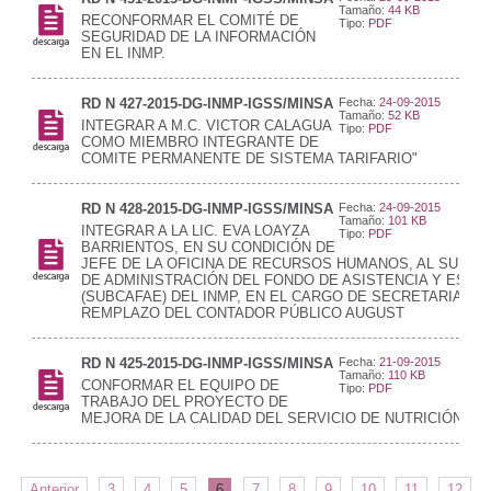
Tamaño:
44 KB
RECONFORMAR EL COMITÉ DE
Tipo:
PDF
SEGURIDAD DE LA INFORMACIÓN
EN EL INMP.
RD N 427-2015-DG-INMP-IGSS/MINSA
Fecha:
24-09-2015
Tamaño:
52 KB
INTEGRAR A M.C. VICTOR CALAGUA
Tipo:
PDF
COMO MIEMBRO INTEGRANTE DE
COMITE PERMANENTE DE SISTEMA TARIFARIO"
RD N 428-2015-DG-INMP-IGSS/MINSA
Fecha:
24-09-2015
Tamaño:
101 KB
INTEGRAR A LA LIC. EVA LOAYZA
Tipo:
PDF
BARRIENTOS, EN SU CONDICIÓN DE
JEFE DE LA OFICINA DE RECURSOS HUMANOS, AL SUB C
DE ADMINISTRACIÓN DEL FONDO DE ASISTENCIA Y ESTI
(SUBCAFAE) DEL INMP, EN EL CARGO DE SECRETARIA, EN
REMPLAZO DEL CONTADOR PÚBLICO AUGUST
RD N 425-2015-DG-INMP-IGSS/MINSA
Fecha:
21-09-2015
Tamaño:
110 KB
CONFORMAR EL EQUIPO DE
Tipo:
PDF
TRABAJO DEL PROYECTO DE
MEJORA DE LA CALIDAD DEL SERVICIO DE NUTRICIÓN DEL
Anterior
3
4
5
6
7
8
9
10
11
12