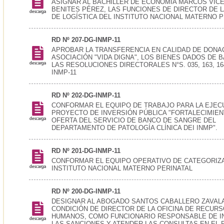
ASIGNAR AL BACHILLER DE ECONOMÍA MARCOS VIC
BENITES PÉREZ, LAS FUNCIONES DE DIRECTOR DE L
DE LOGÍSTICA DEL INSTITUTO NACIONAL MATERNO P
RD Nº 207-DG-INMP-11
APROBAR LA TRANSFERENCIA EN CALIDAD DE DONAC
ASOCIACIÓN "VIDA DIGNA", LOS BIENES DADOS DE 
LAS RESOLUCIONES DIRECTORALES N°S. 035, 163, 164
INMP-11
RD Nº 202-DG-INMP-11
CONFORMAR EL EQUIPO DE TRABAJO PARA LA EJEC
PROYECTO DE INVERSIÓN PÚBLICA "FORTALECIMIEN
OFERTA DEL SERVICIO DE BANCO DE SANGRE DEL
DEPARTAMENTO DE PATOLOGÍA CLÍNICA DEI INMP".
RD Nº 201-DG-INMP-11
CONFORMAR EL EQUIPO OPERATIVO DE CATEGORIZ
INSTITUTO NACIONAL MATERNO PERINATAL
RD Nº 200-DG-INMP-11
DESIGNAR AL ABOGADO SANTOS CABALLERO ZAVALA
CONDICIÓN DE DIRECTOR DE LA OFICINA DE RECUR
HUMANOS, COMO FUNCIONARIO RESPONSABLE DE I
LAS SANCIONES Y ATENDER LAS CONSULTAS EN EL 